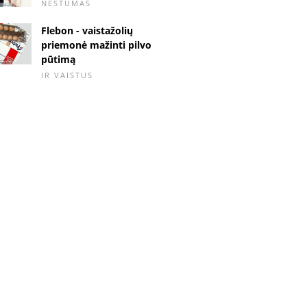
NĖŠTUMAS
Flebon - vaistažolių
priemonė mažinti pilvo
pūtimą
IR VAISTUS