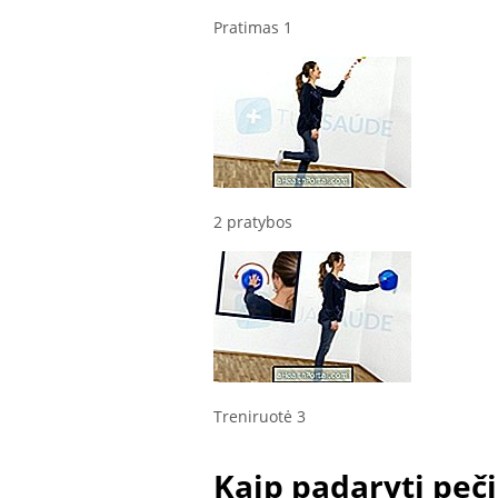
Pratimas 1
2 pratybos
Treniruotė 3
Kaip padaryti peči