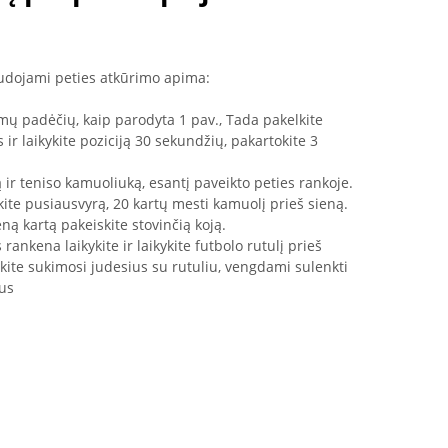
audojami peties atkūrimo apima:
mų padėčių, kaip parodyta 1 pav., Tada pakelkite
ir laikykite poziciją 30 sekundžių, pakartokite 3
 ir teniso kamuoliuką, esantį paveikto peties rankoje.
ykite pusiausvyrą, 20 kartų mesti kamuolį prieš sieną.
eną kartą pakeiskite stovinčią koją.
ankena laikykite ir laikykite futbolo rutulį prieš
kite sukimosi judesius su rutuliu, vengdami sulenkti
tus