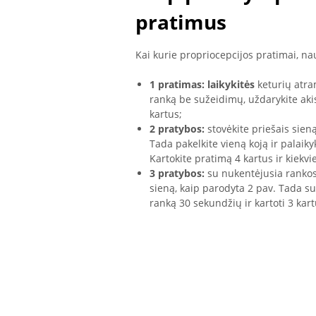
pratimus
Kai kurie propriocepcijos pratimai, n
1 pratimas: laikykitės
keturių atra
ranką be sužeidimų, uždarykite akis 
kartus;
2 pratybos:
stovėkite priešais sieną
Tada pakelkite vieną koją ir palaik
Kartokite pratimą 4 kartus ir kiekvi
3 pratybos:
su nukentėjusia rankos r
sieną, kaip parodyta 2 pav. Tada su
ranką 30 sekundžių ir kartoti 3 kar