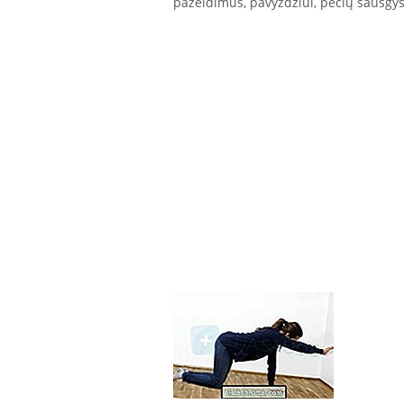
pažeidimus, pavyzdžiui, pečių sausgys