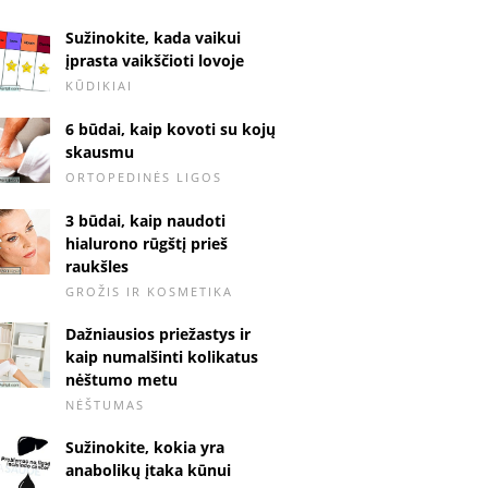
Sužinokite, kada vaikui
įprasta vaikščioti lovoje
KŪDIKIAI
6 būdai, kaip kovoti su kojų
skausmu
ORTOPEDINĖS LIGOS
3 būdai, kaip naudoti
hialurono rūgštį prieš
raukšles
GROŽIS IR KOSMETIKA
Dažniausios priežastys ir
kaip numalšinti kolikatus
nėštumo metu
NĖŠTUMAS
Sužinokite, kokia yra
anabolikų įtaka kūnui