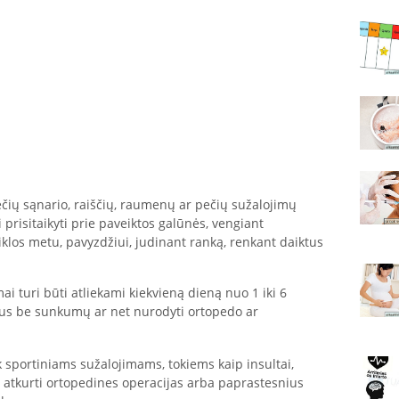
ečių sąnario, raiščių, raumenų ar pečių sužalojimų
prisitaikyti prie paveiktos galūnės, vengiant
klos metu, pavyzdžiui, judinant ranką, renkant daiktus
ai turi būti atliekami kiekvieną dieną nuo 1 iki 6
timus be sunkumų ar net nurodyti ortopedo ar
 sportiniams sužalojimams, tokiems kaip insultai,
bet atkurti ortopedines operacijas arba paprastesnius