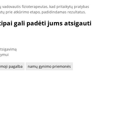
ų vadovautis fizioterapeutas, kad pritaikytų pratybas
kytų prie atkūrimo etapo, padidindamas rezultatus.
tipai gali padėti jums atsigauti
atsigavimą
atymui
rmoji pagalba
namų gynimo priemonės