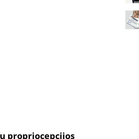
ų propriocepcijos