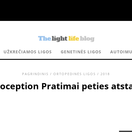
UŽKREČIAMOS LIGOS
GENETINĖS LIGOS
AUTOIMU
PAGRINDINIS
/
ORTOPEDINĖS LIGOS
/ 2018
oception Pratimai peties ats