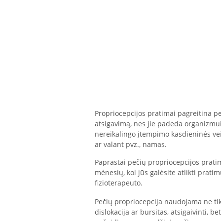
Propriocepcijos pratimai pagreitina p
atsigavimą, nes jie padeda organizmui 
nereikalingo įtempimo kasdieninės vei
ar valant pvz., namas.
Paprastai pečių propriocepcijos pratim
mėnesių, kol jūs galėsite atlikti pra
fizioterapeuto.
Pečių propriocepcija naudojama ne tik
dislokacija ar bursitas, atsigaivinti, 