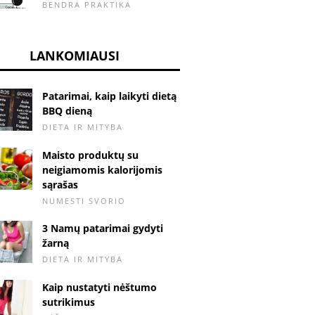
BENDRA PRAKTIKA
LANKOMIAUSI
Patarimai, kaip laikyti dietą
BBQ dieną
DIETA IR MITYBA
Maisto produktų su
neigiamomis kalorijomis
sąrašas
NUMESTI SVORIO
3 Namų patarimai gydyti
žarną
DIETA IR MITYBA
Kaip nustatyti nėštumo
sutrikimus