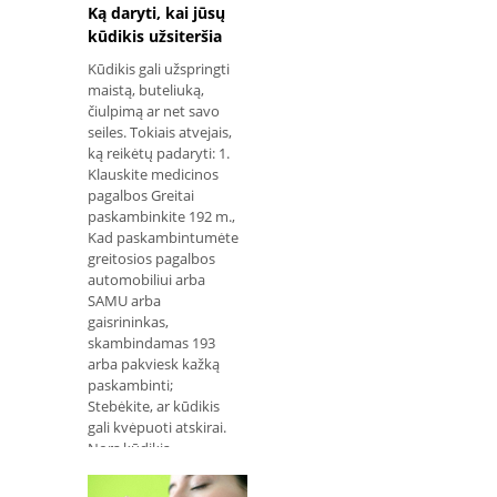
Ką daryti, kai jūsų
kūdikis užsiteršia
Kūdikis gali užspringti
maistą, buteliuką,
čiulpimą ar net savo
seiles. Tokiais atvejais,
ką reikėtų padaryti: 1.
Klauskite medicinos
pagalbos Greitai
paskambinkite 192 m.,
Kad paskambintumėte
greitosios pagalbos
automobiliui arba
SAMU arba
gaisrininkas,
skambindamas 193
arba pakviesk kažką
paskambinti;
Stebėkite, ar kūdikis
gali kvėpuoti atskirai.
Nors kūdikis