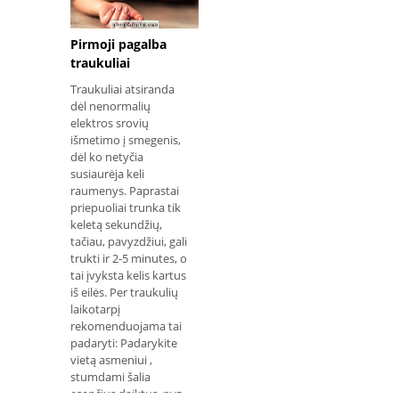
Pirmoji pagalba
traukuliai
Traukuliai atsiranda
dėl nenormalių
elektros srovių
išmetimo į smegenis,
dėl ko netyčia
susiaurėja keli
raumenys. Paprastai
priepuoliai trunka tik
keletą sekundžių,
tačiau, pavyzdžiui, gali
trukti ir 2-5 minutes, o
tai įvyksta kelis kartus
iš eilės. Per traukulių
laikotarpį
rekomenduojama tai
padaryti: Padarykite
vietą asmeniui ,
stumdami šalia
esančius daiktus, pvz.,