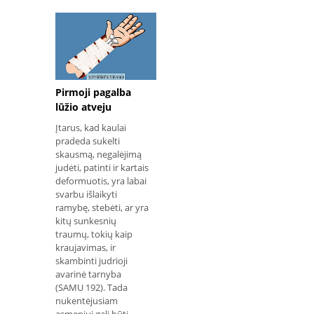
Stalus ar kėdes; A
Pirmoji pagalba
lūžio atveju
Įtarus, kad kaulai
pradeda sukelti
skausmą, negalėjimą
judėti, patinti ir kartais
deformuotis, yra labai
svarbu išlaikyti
ramybę, stebėti, ar yra
kitų sunkesnių
traumų, tokių kaip
kraujavimas, ir
skambinti judrioji
avarinė tarnyba
(SAMU 192). Tada
nukentėjusiam