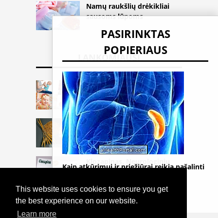
Namų raukšlių drėkikliai
sausoms lūpoms
PASIRINKTAS
POPIERIAUS
LANKOMIAUSI
Kaip padėti kūdikiui
apsistoti vieni
Kas yra ir kur yra glitimo?
Klozapinas. Neurologinių
Kaip atkūrimui ir priežiūrai reikia pašalinti
sutrikimų gydymas
spleeną
This website uses cookies to ensure you get
the best experience on our website.
Learn more