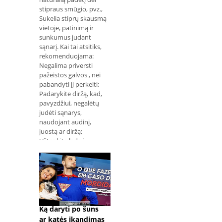
medicinos
stipraus smūgio, pvz.,
Sukelia stiprų skausmą
vietoje, patinimą ir
sunkumus judant
sąnarį. Kai tai atsitiks,
rekomenduojama:
Negalima priversti
pažeistos galvos , nei
pabandyti jį perkelti;
Padarykite diržą, kad,
pavyzdžiui, negalėtų
judėti sąnarys,
naudojant audinį,
juostą ar diržą;
Užtepkite ledą į
paveiktą jungtį;
Skambinkite greitosios
pagalbos automobiliu ,
skambinkite 192 arba
eikite į ER. Dislokacijos
dažniausiai pasir
Ką daryti po šuns
ar katės įkandimas