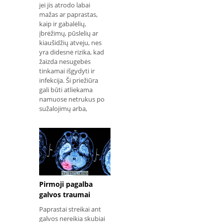
jei jis atrodo labai
mažas ar paprastas,
kaip ir gabalėlių,
įbrėžimų, pūslelių ar
kiaušidžių atveju, nes
yra didesnė rizika, kad
žaizda nesugebės
tinkamai išgydyti ir
infekcija. Ši priežiūra
gali būti atliekama
namuose netrukus po
sužalojimų arba,
pavyzdžiui, atsiras
paslėpta lizdinė
plokštelė ar kalis. Bet
visais atvejais labai
svar
Pirmoji pagalba
galvos traumai
Paprastai streikai ant
galvos nereikia skubiai