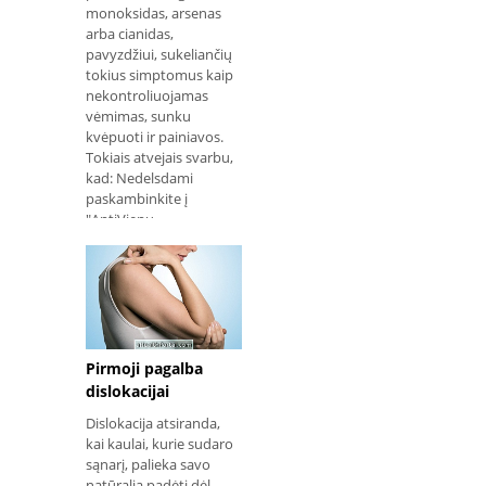
monoksidas, arsenas
arba cianidas,
pavyzdžiui, sukeliančių
tokius simptomus kaip
nekontroliuojamas
vėmimas, sunku
kvėpuoti ir painiavos.
Tokiais atvejais svarbu,
kad: Nedelsdami
paskambinkite į
"AntiVienų
informacijos centrą"
telefonu 0800 284 4343
arba paskambinkite
greitosios pagalbos
automobiliu,
skambinant 192;
Sumažinti toksinio
Pirmoji pagalba
poveikio poveikį :
dislokacijai
Nurijimas: skrandžio
Dislokacija atsiranda,
plovimas geriausiai
kai kaulai, kurie sudaro
atliekamas ligoninėje,
sąnarį, palieka savo
tačiau laukdamas
natūralią padėtį dėl