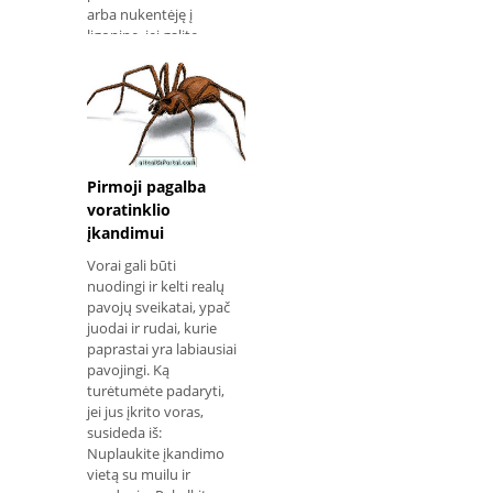
arba nukentėję į
ligoninę, jei galite
vaikščioti; Jei yra
kraujavimas, pakelkite
nukentėjusį plotą virš
širdies lygio; Jei
įmanoma, uždėkite
plotas švariais
šluostėmis arba
Pirmoji pagalba
steriliu kompresu;
voratinklio
Pabandykite
įkandimui
užblokuoti vietą švariu
tvarsčiu ar audiniu,
Vorai gali būti
nedarant per dide
nuodingi ir kelti realų
pavojų sveikatai, ypač
juodai ir rudai, kurie
paprastai yra labiausiai
pavojingi. Ką
turėtumėte padaryti,
jei jus įkrito voras,
susideda iš:
Nuplaukite įkandimo
vietą su muilu ir