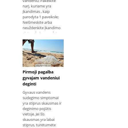
vandeniu; Pakelkite
narį, kuriame yra
įkandimas , kaip
parodyta 1 paveiksle;
Neišmeskite arba
neuždenkite įkandimo
vietos , kaip parodyta
2 paveiksle;
Neišskirkite nuodų
nuo nuogirdų;
Nuplaukite šiltus
kompresus arba šlapią
skudurą karštu
vandeniu, kad
Pirmoji pagalba
skausmas būtų
gyvajam vandeniui
lengvesnis. Nedelsiant
deginti
eik į ligonin
Gyvaus vandens
sudegimo simptomai
yra stiprus skausmas ir
deginimo pojūtis
vietoje. Jei šis
skausmas yra labai
stiprus, turėtumėte