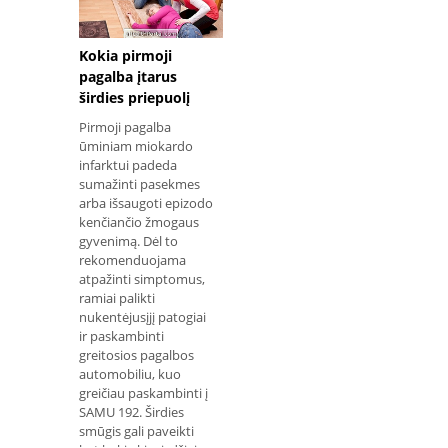
Kokia pirmoji
pagalba įtarus
širdies priepuolį
Pirmoji pagalba
ūminiam miokardo
infarktui padeda
sumažinti pasekmes
arba išsaugoti epizodo
kenčiančio žmogaus
gyvenimą. Dėl to
rekomenduojama
atpažinti simptomus,
ramiai palikti
nukentėjusįjį patogiai
ir paskambinti
greitosios pagalbos
automobiliu, kuo
greičiau paskambinti į
SAMU 192. Širdies
smūgis gali paveikti