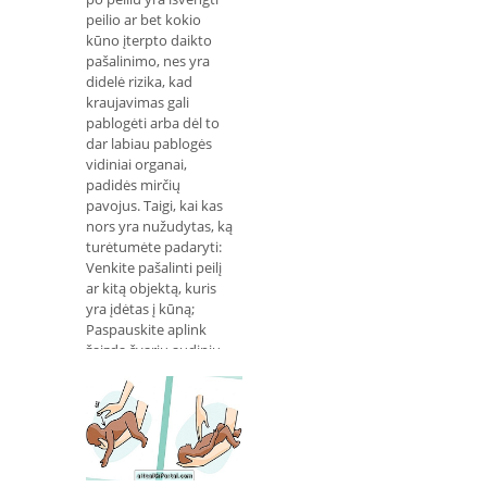
peilio ar bet kokio
kūno įterpto daikto
pašalinimo, nes yra
didelė rizika, kad
kraujavimas gali
pablogėti arba dėl to
dar labiau pablogės
vidiniai organai,
padidės mirčių
pavojus. Taigi, kai kas
nors yra nužudytas, ką
turėtumėte padaryti:
Venkite pašalinti peilį
ar kitą objektą, kuris
yra įdėtas į kūną;
Paspauskite aplink
žaizdą švariu audiniu,
kad bandytumėte
sustabdyti kraujavimą.
Jei įmanoma, reikia
dėvėti pi