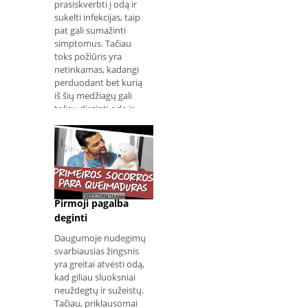
prasiskverbti į odą ir
sukelti infekcijas, taip
pat gali sumažinti
simptomus. Tačiau
toks požiūris yra
netinkamas, kadangi
perduodant bet kurią
iš šių medžiagų gali
toliau dirginti odą ir
sukelti infekciją.
Geriausias būdas apde
Pirmoji pagalba
deginti
Daugumoje nudegimų
svarbiausias žingsnis
yra greitai atvėsti odą,
kad giliau sluoksniai
neuždegtų ir sužeistų.
Tačiau, priklausomai