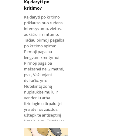
Ką daryti po
kritimo?
Ką daryti po kritimo
priklauso nuo rudens
intensyvumo, vietos,
aukščio ir rimtumo.
Tačiau pirmoji pagalba
po kritimo apima:
Pirmoji pagalba
lengvam krentymui
Pirmoji pagalba
mažesnei nei 2 metrai,
pvz., Važiuojant
dviračiu, yra:
Nutekintą zoną
nuplaukite muilu ir
vandeniu arba
fiziologiniu tirpalu; Jei
yra atviros žaizdos,
užtepkite antiseptinį
tirpalą, pvz., Curativ ar