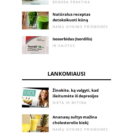
BENDRA PRAKTIKA
Natūralus receptas
detoksikuoti kūną
NAMŲ GYNIMO PRIEMONĖS
Isosorbidas (Isordilis)
IR VAISTUS
LANKOMIAUSI
Žinokite, ką valgyti, kad
išeitumėte iš depresijos
DIETA IR MITYBA
Ananasų sultys mažina
cholesterolio kiekį
NAMŲ GYNIMO PRIEMONĖS