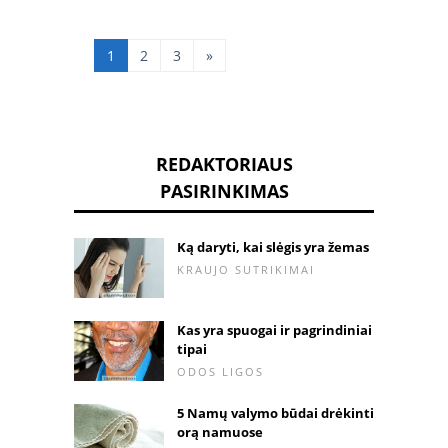
bet kokį akivaizdžiai
sveiką žmogų, bet jis
dažniau pasitaiko
1
2
3
»
vyresniems žmonėms
arba yra sunkių ligų,
tokių kaip Parkinsono
arba negydyta širdies
aritmija. Žingsniai,
kurių reikia la
REDAKTORIAUS
PASIRINKIMAS
Ką daryti, kai slėgis yra žemas
KRAUJO SUTRIKIMAI
Kas yra spuogai ir pagrindiniai
tipai
ODOS LIGOS
5 Namų valymo būdai drėkinti
orą namuose