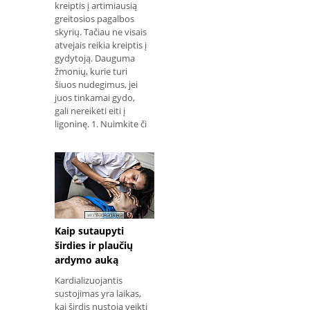
kreiptis į artimiausią
greitosios pagalbos
skyrių. Tačiau ne visais
atvejais reikia kreiptis į
gydytoją. Dauguma
žmonių, kurie turi
šiuos nudegimus, jei
juos tinkamai gydo,
gali nereikėti eiti į
ligoninę. 1. Nuimkite či
Kaip sutaupyti
širdies ir plaučių
ardymo auką
Kardializuojantis
sustojimas yra laikas,
kai širdis nustoja veikti