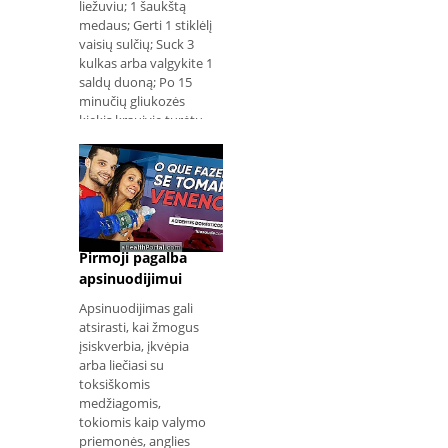
liežuviu; 1 šaukštą
medaus; Gerti 1 stiklėlį
vaisių sulčių; Suck 3
kulkas arba valgykite 1
saldų duoną; Po 15
minučių gliukozės
kiekis kraujyje turėtų
būti iš naujo įvertintas,
o jei jis vis dar yra
mažas, procesas
turėtų būti pakartotas.
Jei cukraus kiekis
nepagerėja,
Pirmoji pagalba
apsinuodijimui
Apsinuodijimas gali
atsirasti, kai žmogus
įsiskverbia, įkvėpia
arba liečiasi su
toksiškomis
medžiagomis,
tokiomis kaip valymo
priemonės, anglies