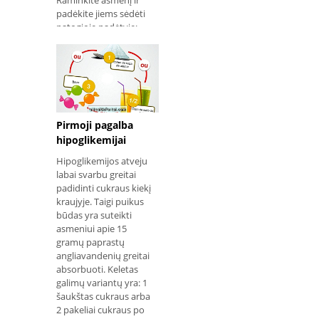
Raminkite asmenį ir
padėkite jiems sėdėti
patogioje padėtyje;
Pakvieskite asmenį
šiek tiek pakreipti į
priekį, jei įmanoma,
palengvindami
kvėpavimą leiskite jų
alkūnės ant kėdės
nugaros; Įsitikinkite,
Pirmoji pagalba
kad žmogus turi tam
hipoglikemijai
tikrą astmos vaistą ar
Hipoglikemijos atveju
moliūgą ir duoda
labai svarbu greitai
vaistą; Greitai
padidinti cukraus kiekį
skambinkite g
kraujyje. Taigi puikus
būdas yra suteikti
asmeniui apie 15
gramų paprastų
angliavandenių greitai
absorbuoti. Keletas
galimų variantų yra: 1
šaukštas cukraus arba
2 pakeliai cukraus po