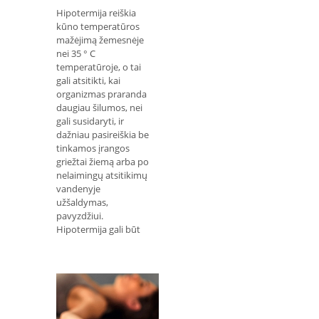
Hipotermija reiškia
kūno temperatūros
mažėjimą žemesnėje
nei 35 ° C
temperatūroje, o tai
gali atsitikti, kai
organizmas praranda
daugiau šilumos, nei
gali susidaryti, ir
dažniau pasireiškia be
tinkamos įrangos
griežtai žiemą arba po
nelaimingų atsitikimų
vandenyje
užšaldymas,
pavyzdžiui.
Hipotermija gali būt