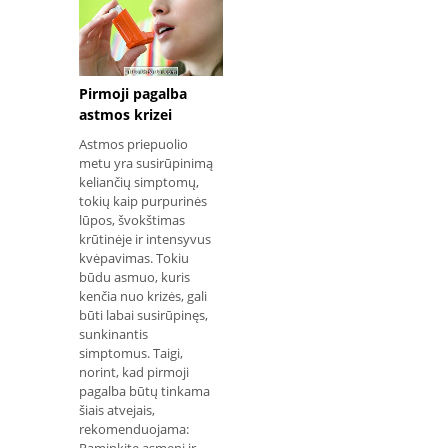
Pirmoji pagalba
astmos krizei
Astmos priepuolio
metu yra susirūpinimą
keliančių simptomų,
tokių kaip purpurinės
lūpos, švokštimas
krūtinėje ir intensyvus
kvėpavimas. Tokiu
būdu asmuo, kuris
kenčia nuo krizės, gali
būti labai susirūpinęs,
sunkinantis
simptomus. Taigi,
norint, kad pirmoji
pagalba būtų tinkama
šiais atvejais,
rekomenduojama: