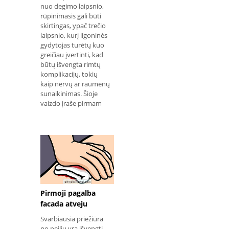
nuo degimo laipsnio,
rūpinimasis gali būti
skirtingas, ypač trečio
laipsnio, kurį ligoninės
gydytojas turėtų kuo
greičiau įvertinti, kad
būtų išvengta rimtų
komplikacijų, tokių
kaip nervų ar raumenų
sunaikinimas. Šioje
vaizdo įraše pirmam
Pirmoji pagalba
facada atveju
Svarbiausia priežiūra
po peiliu yra išvengti