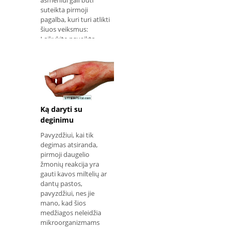
asmeniui gali būti
suteikta pirmoji
pagalba, kuri turi atlikti
šiuos veiksmus:
Laikykite paveiktą
organą ramybėje
natūralioje ir patogioje
padėtyje; Imobilizuoti
sąnarius virš ir žemiau
pažeidimo , naudojant
šonus, kaip parodyta
paveikslėlyje. Jei nėra
Ką daryti su
siūlių, galima i
deginimu
Pavyzdžiui, kai tik
degimas atsiranda,
pirmoji daugelio
žmonių reakcija yra
gauti kavos miltelių ar
dantų pastos,
pavyzdžiui, nes jie
mano, kad šios
medžiagos neleidžia
mikroorganizmams