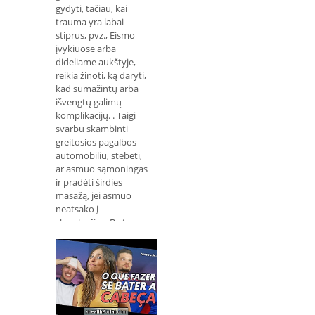
gydyti, tačiau, kai
trauma yra labai
stiprus, pvz., Eismo
įvykiuose arba
dideliame aukštyje,
reikia žinoti, ką daryti,
kad sumažintų arba
išvengtų galimų
komplikacijų. . Taigi
svarbu skambinti
greitosios pagalbos
automobiliu, stebėti,
ar asmuo sąmoningas
ir pradėti širdies
masažą, jei asmuo
neatsako į
skambučius. Be to, po
nelaimi