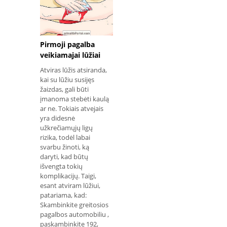
Pirmoji pagalba
veikiamajai lūžiai
Atviras lūžis atsiranda,
kai su lūžiu susijęs
žaizdas, gali būti
įmanoma stebėti kaulą
ar ne. Tokiais atvejais
yra didesnė
užkrečiamųjų ligų
rizika, todėl labai
svarbu žinoti, ką
daryti, kad būtų
išvengta tokių
komplikacijų. Taigi,
esant atviram lūžiui,
patariama, kad:
Skambinkite greitosios
pagalbos automobiliu ,
paskambinkite 192,