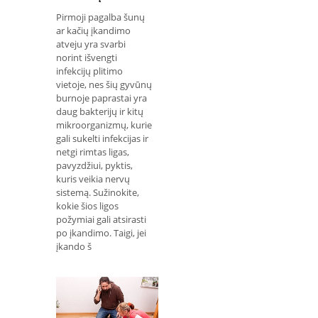
Pirmoji pagalba šunų
ar kačių įkandimo
atveju yra svarbi
norint išvengti
infekcijų plitimo
vietoje, nes šių gyvūnų
burnoje paprastai yra
daug bakterijų ir kitų
mikroorganizmų, kurie
gali sukelti infekcijas ir
netgi rimtas ligas,
pavyzdžiui, pyktis,
kuris veikia nervų
sistemą. Sužinokite,
kokie šios ligos
požymiai gali atsirasti
po įkandimo. Taigi, jei
įkando š