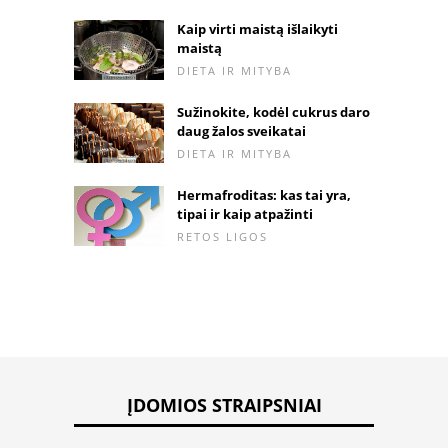
Kaip virti maistą išlaikyti
maistą
DIETA IR MITYBA
Sužinokite, kodėl cukrus daro
daug žalos sveikatai
DIETA IR MITYBA
Hermafroditas: kas tai yra,
tipai ir kaip atpažinti
RETOS LIGOS
ĮDOMIOS STRAIPSNIAI