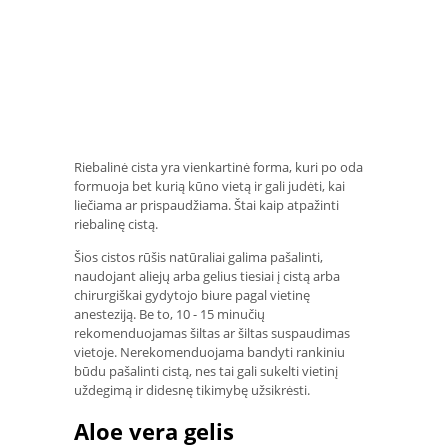
Riebalinė cista yra vienkartinė forma, kuri po oda
formuoja bet kurią kūno vietą ir gali judėti, kai
liečiama ar prispaudžiama. Štai kaip atpažinti
riebalinę cistą.
Šios cistos rūšis natūraliai galima pašalinti,
naudojant aliejų arba gelius tiesiai į cistą arba
chirurgiškai gydytojo biure pagal vietinę
anesteziją. Be to, 10 - 15 minučių
rekomenduojamas šiltas ar šiltas suspaudimas
vietoje. Nerekomenduojama bandyti rankiniu
būdu pašalinti cistą, nes tai gali sukelti vietinį
uždegimą ir didesnę tikimybę užsikrėsti.
Aloe vera gelis