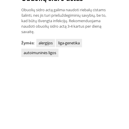
Obuolių sidro actą galima naudoti riebalų cistams
šalinti, nes jis turi priešuždegiminių savybių, be to,
kad būtų išvengta infekcijų. Rekomenduojama
naudoti obuolių sidro actą 3-4 kartus per dieną
savaitę.
Žymės:
alergijos
liga-genetika
autoimuninės ligos