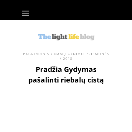
PAGRINDINIS
/
NAMŲ GYNIMO PRIEMONĖS
/ 2018
Pradžia Gydymas
pašalinti riebalų cistą