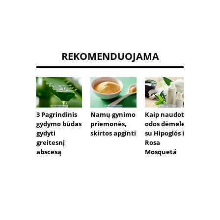
REKOMENDUOJAMA
3 Pagrindinis
Namų gynimo
Gydym
Kaip naudoti
gydymo būdas
priemonės,
pleisk
odos dėmeles
gydyti
skirtos apginti
su Hipoglós ir
greitesnį
Rosa
abscesą
Mosquetá