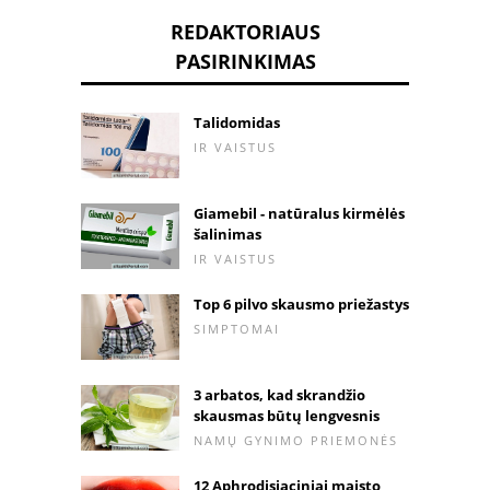
REDAKTORIAUS
PASIRINKIMAS
Talidomidas
IR VAISTUS
Giamebil - natūralus kirmėlės
šalinimas
IR VAISTUS
Top 6 pilvo skausmo priežastys
SIMPTOMAI
3 arbatos, kad skrandžio
skausmas būtų lengvesnis
NAMŲ GYNIMO PRIEMONĖS
12 Aphrodisiaciniai maisto