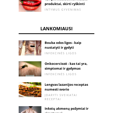
produktai, skirti ryškinti
INTYMUS GYVENIMAS
LANKOMIAUSI
Bouba odos ligos - kaip
nustatyti ir gydyti
INFEKCINĖS LIGOS
Onkocerciozė - kas tai yra,
simptomai ir gydymas
INFEKCINĖS LIGOS
Lengvas lazanijos receptas
numesti svorio
ĮDARYTI SVEIKATAI
RECEPTAI
Inkstų akmenų požymiai ir