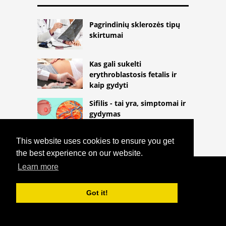
Pagrindinių sklerozės tipų
skirtumai
Kas gali sukelti
erythroblastosis fetalis ir
kaip gydyti
Sifilis - tai yra, simptomai ir
gydymas
This website uses cookies to ensure you get
the best experience on our website.
Learn more
COPYRIGHT 2026
HTTPS://THELIGHTLIFEBLOG.COM
PRADŽIA GYDYMAS PAŠALINTI RIEBALŲ
Got it!
CISTĄ
^