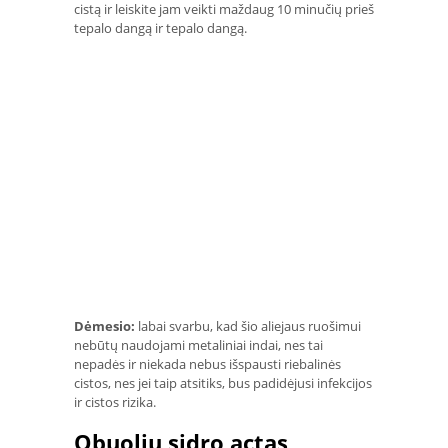
cistą ir leiskite jam veikti maždaug 10 minučių prieš
tepalo dangą ir tepalo dangą.
Dėmesio:
labai svarbu, kad šio aliejaus ruošimui
nebūtų naudojami metaliniai indai, nes tai
nepadės ir niekada nebus išspausti riebalinės
cistos, nes jei taip atsitiks, bus padidėjusi infekcijos
ir cistos rizika.
Obuolių sidro actas