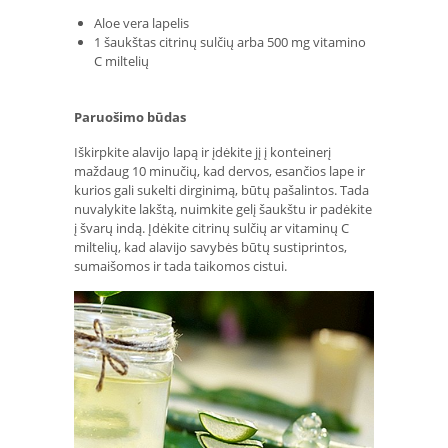
Aloe vera lapelis
1 šaukštas citrinų sulčių arba 500 mg vitamino
C miltelių
Paruošimo būdas
Iškirpkite alavijo lapą ir įdėkite jį į konteinerį
maždaug 10 minučių, kad dervos, esančios lape ir
kurios gali sukelti dirginimą, būtų pašalintos. Tada
nuvalykite lakštą, nuimkite gelį šaukštu ir padėkite
į švarų indą. Įdėkite citrinų sulčių ar vitaminų C
miltelių, kad alavijo savybės būtų sustiprintos,
sumaišomos ir tada taikomos cistui.