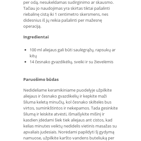
per odą, nesukeldamas sudirginimo ar skausmo.
Tačiau jo naudojimas yra skirtas tiktai pašalinti
riebalinę cistą iki 1 centimetro skersmens, nes
didesnius iš jų reikia pašalinti per mažesnę
operaciją.
Ingredientai
100 ml aliejaus gali būti saulėgrąžų, rapsukų ar
kitų
14 česnako gvazdikėlių, sveiki ir su žievelėmis
Paruošimo būdas
Nedideliame keramikiniame puodelyje užpilkite
aliejaus ir česnako gvazdikėlių ir kepkite maži
šiluma keletą minučių, kol česnako skiltelės bus
virtos, suminkštintos ir nekepamos. Tada gesinkite
šilumą ir leiskite atvėsti, išmaišykite mišinį ir
kasdien įdėdami šiek tiek aliejaus ant cistos, kad
kelias minutes veiktų nedidelis vietinis masažas su
apvaliais judesiais. Norėdami papildyti šį gydymą
namuose, užpilkite karšto vandens buteliuką per