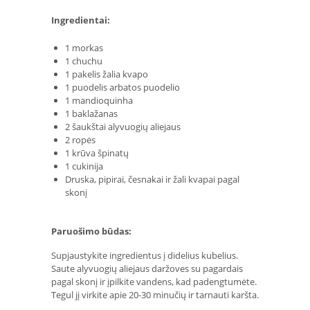
Ingredientai:
1 morkas
1 chuchu
1 pakelis žalia kvapo
1 puodelis arbatos puodelio
1 mandioquinha
1 baklažanas
2 šaukštai alyvuogių aliejaus
2 ropės
1 krūva špinatų
1 cukinija
Druska, pipirai, česnakai ir žali kvapai pagal
skonį
Paruošimo būdas:
Supjaustykite ingredientus į didelius kubelius.
Saute alyvuogių aliejaus daržoves su pagardais
pagal skonį ir įpilkite vandens, kad padengtumėte.
Tegul jį virkite apie 20-30 minučių ir tarnauti karšta.