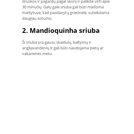
druskos ir pagardų pagal skonį ir palikite virti apie
30 minučių. Galų gale sriuba gali būti maišoma
maišytuve, kad pasidarytų grietinėlė, suteikdama
daugiau sotumo.
2. Mandioquinha sriuba
Ši sriuba yra gausu skaidulų, baltymų ir
angliavandenių ir gali būti naudojama pietų ar
vakarienės metu.