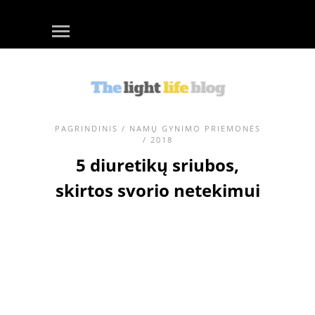
PAGRINDINIS
/
NAMŲ GYNIMO PRIEMONĖS
/ 2018
5 diuretikų sriubos,
skirtos svorio netekimui