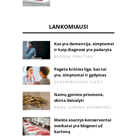
LANKOMIAUSI
Kas yra demencija, simptomai
ir kaip diagnozė yra padaryta
BENDRA PRAKTIKA
Pageto krūties liga: kas tai
yra, simptomai ir gydymas
DEGENERACINĖS LIGOS
Namų gynimo priemonė,
skirta išsivalyti
NAMŲ GYNIMO PRIEMONĖS
Maiste esantys konservantai
sveikatai yra blogesni už
kartoną