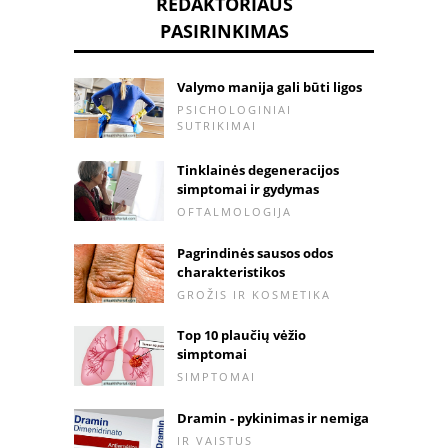
REDAKTORIAUS
PASIRINKIMAS
Valymo manija gali būti ligos
PSICHOLOGINIAI
SUTRIKIMAI
Tinklainės degeneracijos
simptomai ir gydymas
OFTALMOLOGIJA
Pagrindinės sausos odos
charakteristikos
GROŽIS IR KOSMETIKA
Top 10 plaučių vėžio
simptomai
SIMPTOMAI
Dramin - pykinimas ir nemiga
IR VAISTUS