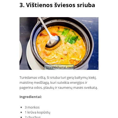
3. Vištienos šviesos sriuba
Turėdamas vištą, ši sriuba turi gerą baltymų kiekį,
maistinę medžiagą, kuri suteikia energijos ir
pagerina odos, plaukų ir raumenų masės sveikatą.
Ingredientai:
3 morkos
1 krūva kopūstų
2 chuchus