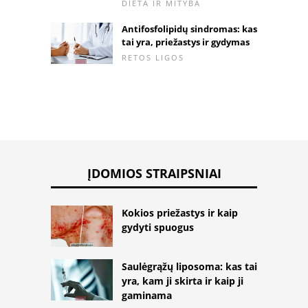
DIETA IR MITYBA
Antifosfolipidų sindromas: kas
tai yra, priežastys ir gydymas
RETOS LIGOS
ĮDOMIOS STRAIPSNIAI
Kokios priežastys ir kaip
gydyti spuogus
Saulėgrąžų liposoma: kas tai
yra, kam ji skirta ir kaip ji
gaminama