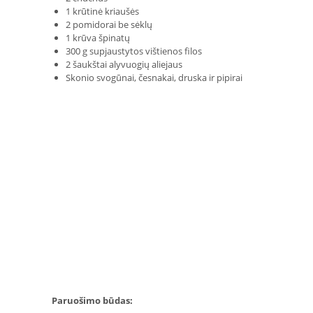
1 krūtinė kriaušės
2 pomidorai be sėklų
1 krūva špinatų
300 g supjaustytos vištienos filos
2 šaukštai alyvuogių aliejaus
Skonio svogūnai, česnakai, druska ir pipirai
Paruošimo būdas: