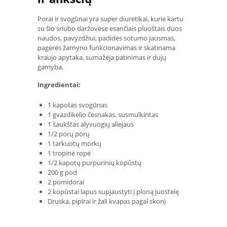
Porai ir svogūnai yra super diuretikai, kurie kartu
su šio sriubo daržovėse esančiais pluoštais duos
naudos, pavyzdžiui, padidės sotumo jausmas,
pagerės žarnyno funkcionavimas ir skatinama
kraujo apytaka, sumažėja patinimas ir dujų
gamyba.
Ingredientai:
1 kapotas svogūnas
1 gvazdikėlio česnakas, susmulkintas
1 šaukštas alyvuogių aliejaus
1/2 porų porų
1 tarkuotų morkų
1 tropinė ropė
1/2 kapotų purpurinių kopūstų
200 g pod
2 pomidorai
2 kopūstai lapus supjaustyti į ploną juostelę
Druska, pipirai ir žali kvapas pagal skonį