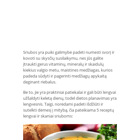
Sriubos yra puiki galimybė padėti numesti svorį ir
kovoti su skysčių susilaikymu, nes jūs galite
įtraukti gerus vitaminų, mineralų ir skaidulų
kiekius valgio metu, maistines medžiagas, kurios
padeda sūdyti ir pagerinti medžiagų apykaitą
deginant riebalus.
Be to, jie yra praktiniai patiekalai ir gali būti lengvai
užšaldyti keletą dienų, todėl dietos planavimas yra
lengvesnis. Taigi, norėdami padėti išdžiūti ir
sutelkti dėmesį į mitybą, čia pateikiama 5 receptų
lengvai ir skaniai sriuboms: