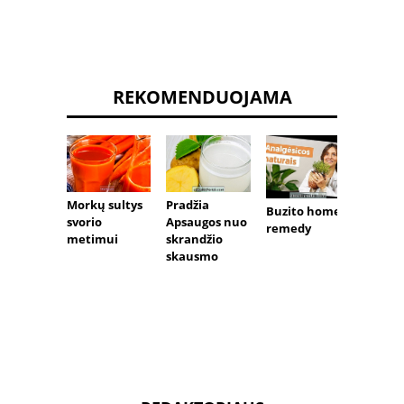
REKOMENDUOJAMA
Morkų sultys
Pradžia
Namų 
Buzito home
svorio
Apsaugos nuo
priem
remedy
metimui
skrandžio
svorio
skausmo
netek