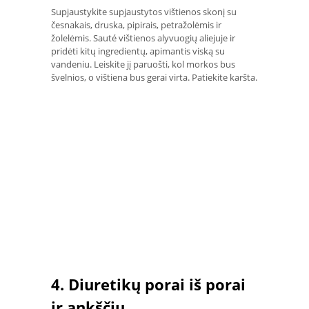
Supjaustykite supjaustytos vištienos skonį su
česnakais, druska, pipirais, petražolėmis ir
žolelėmis. Sauté vištienos alyvuogių aliejuje ir
pridėti kitų ingredientų, apimantis viską su
vandeniu. Leiskite jį paruošti, kol morkos bus
švelnios, o vištiena bus gerai virta. Patiekite karšta.
4. Diuretikų porai iš porai
ir ankščių