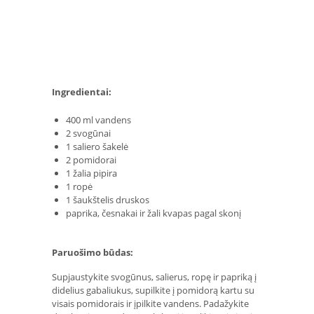
Ingredientai:
400 ml vandens
2 svogūnai
1 saliero šakelė
2 pomidorai
1 žalia pipira
1 ropė
1 šaukštelis druskos
paprika, česnakai ir žali kvapas pagal skonį
Paruošimo būdas:
Supjaustykite svogūnus, salierus, ropę ir papriką į
didelius gabaliukus, supilkite į pomidorą kartu su
visais pomidorais ir įpilkite vandens. Padažykite