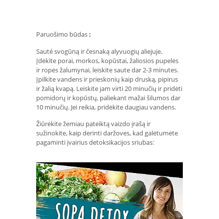
Paruošimo būdas
:
Sauté svogūną ir česnaką alyvuogių aliejuje.
Įdėkite porai, morkos, kopūstai, žaliosios pupelės
ir ropės žalumynai, leiskite saute dar 2-3 minutes.
Įpilkite vandens ir prieskonių kaip druską, pipirus
ir žalią kvapą. Leiskite jam virti 20 minučių ir pridėti
pomidorų ir kopūstų, paliekant mažai šilumos dar
10 minučių. Jei reikia, pridėkite daugiau vandens.
Žiūrėkite žemiau pateiktą vaizdo įrašą ir
sužinokite, kaip derinti daržoves, kad galėtumėte
pagaminti įvairius detoksikacijos sriubas: